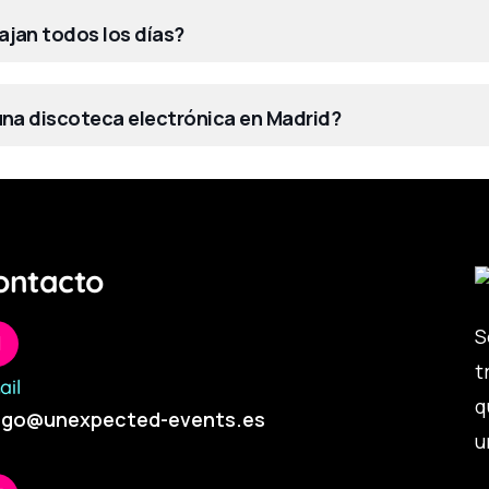
ajan todos los días?
 una discoteca electrónica en Madrid?
ontacto
S
t
ail
q
ego@unexpected-events.es
u