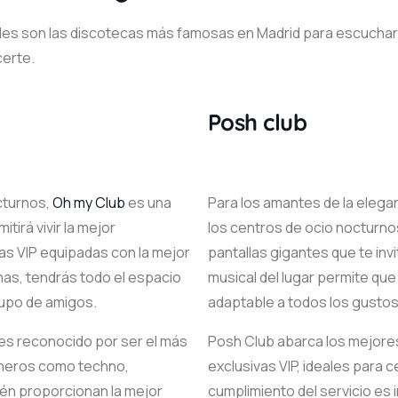
es son las discotecas más famosas en Madrid para escuchar 
certe.
Posh club
cturnos,
Oh my Club
es una
Para los amantes de la elega
tirá vivir la mejor
los centros de ocio nocturn
s VIP equipadas con la mejor
pantallas gigantes que te invi
nas, tendrás todo el espacio
musical del lugar permite qu
rupo de amigos.
adaptable a todos los gustos
 es reconocido por ser el más
Posh Club abarca los mejore
éneros como techno,
exclusivas VIP, ideales para 
én proporcionan la mejor
cumplimiento del servicio es